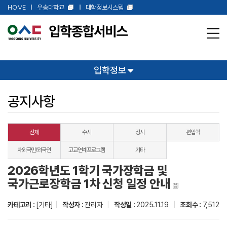
본문 바로가기
HOME
우송대학교
대학정보시스템
입학정보
공지사항
전체
수시
정시
편입학
재외국민/외국인
고교연계프로그램
기타
2026학년도 1학기 국가장학금 및
국가근로장학금 1차 신청 일정 안내
카테고리 :
[기타]
|
작성자 :
관리자
|
작성일 :
2025.11.19
|
조회수 :
7,512