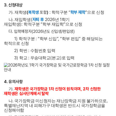
3.
신청대상
.
(
복학생
포함
)
:
“
학부 재학
”
가
재학생
학적구분
으로 신청
.
(
자퇴 후
2026
1
나
재입학생
년
학기
):
“
”
재입학생
학적구분
학부 재입학
으로 신청
다
.
입학예정자
(2026
년도 신입생
/
편입생
)
1)
: “
”, “
”
학적구분
학부 신입
학부 편입
중 해당되는
학적으로 신청
2)
:
학번
수험번호 입력
3)
:
(
)
학교
우송대학교
본교
로 입력
4.
유의사항
.
재학생은 국가장학금
1
차 신청이 원칙이며
, 2
차 신청한
가
재학생은 심사단계에서 탈락
나. 국가장학금 미신청자는 재난장학금 지원 불가하므로,
특별재난지역 내 피해가구 대학생은 반드시 국가장학금을
신청해야함