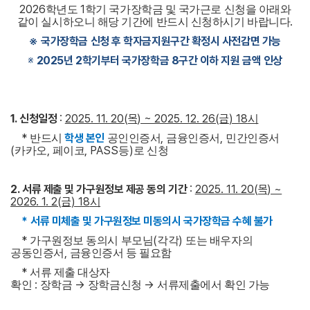
2026
1
학년도
학기 국가장학금 및 국가근로 신청을 아래와
.
같이 실시하오니 해당 기간에 반드시 신청하시기 바랍니다
※
국가장학금 신청 후 학자금지원구간 확정시 사전감면 가능
※
2025년
2학기부터 국가장학금 8구간 이하 지원 금액 인상
1.
신청일정
:
2025. 11. 20(
목
) ~ 2025. 12. 26(
금
) 18
시
*
학생 본인
,
,
반드시
공인인증서
금융인증서
민간인증서
(
,
, PASS
)
카카오
페이코
등
로 신청
2.
서류 제출 및 가구원정보 제공 동의 기간
:
2025. 11. 20(
목
) ~
2026. 1. 2(
금
) 18
시
*
서류 미체출 및 가구원정보 미동의시 국가장학금 수혜 불가
*
(
)
가구원정보 동의시 부모님
각각
또는 배우자의
,
공동인증서
금융인증서 등 필요함
*
서류 제출 대상자
:
→
→
확인
장학금
장학금신청
서류제출에서 확인 가능