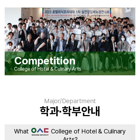
Competition
College of Hotel & Culinary Arts
Major/Department
학과∙학부안내
What
College of Hotel & Culinary
Arts?